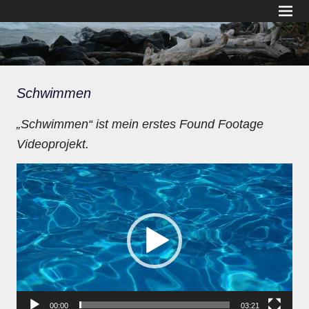
Zum
MENÜ
found
Inhalt
springen
footage
video.art
Schwimmen
„Schwimmen“ ist mein erstes Found Footage
Videoprojekt.
Video-
Player
00:00
03:21